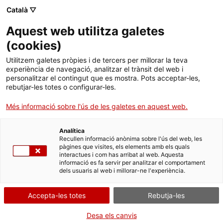
Català ▽
Aquest web utilitza galetes
Institut Català de la Vinya i el Vi
(
cookies
)
Utilitzem galetes pròpies i de tercers per millorar la teva
experiència de navegació, analitzar el trànsit del web i
personalitzar el contingut que es mostra. Pots acceptar-les,
rebutjar-les totes o configurar-les.
Més informació sobre l'ús de les galetes en aquest web.
Analítica
Recullen informació anònima sobre l'ús del web, les
pàgines que visites, els elements amb els quals
interactues i com has arribat al web. Aquesta
informació es fa servir per analitzar el comportament
DO Priorat
dels usuaris al web i millorar-ne l'experiència.
Accepta-les totes
Rebutja-les
Desa els canvis