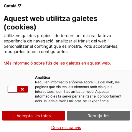
Català ▽
Aquest web utilitza galetes
Institut Català de la Vinya i el Vi
(
cookies
)
Utilitzem galetes pròpies i de tercers per millorar la teva
experiència de navegació, analitzar el trànsit del web i
personalitzar el contingut que es mostra. Pots acceptar-les,
rebutjar-les totes o configurar-les.
Més informació sobre l'ús de les galetes en aquest web.
Analítica
Recullen informació anònima sobre l'ús del web, les
pàgines que visites, els elements amb els quals
interactues i com has arribat al web. Aquesta
Consells per gaudir i
informació es fa servir per analitzar el comportament
dels usuaris al web i millorar-ne l'experiència.
conservar el vi
Accepta-les totes
Rebutja-les
Desa els canvis