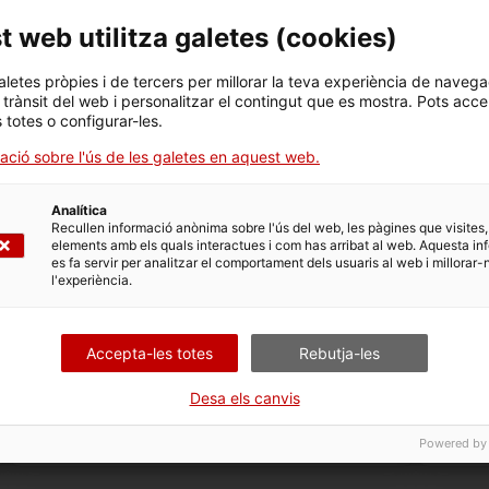
catalana
a Àsia
 web utilitza galetes (
cookies
)
aletes pròpies i de tercers per millorar la teva experiència de navega
l trànsit del web i personalitzar el contingut que es mostra. Pots acce
Agricultura, Ramaderia, Pesca i
Agricult
s totes o configurar-les.
Alimentació
Aliment
ació sobre l'ús de les galetes en aquest web.
Analítica
Recullen informació anònima sobre l'ús del web, les pàgines que visites,
elements amb els quals interactues i com has arribat al web. Aquesta in
es fa servir per analitzar el comportament dels usuaris al web i millorar-
l'experiència.
Accepta-les totes
Rebutja-les
Desa els canvis
Dades de comercialització
R
isi de vins
Dades de com
Powered by