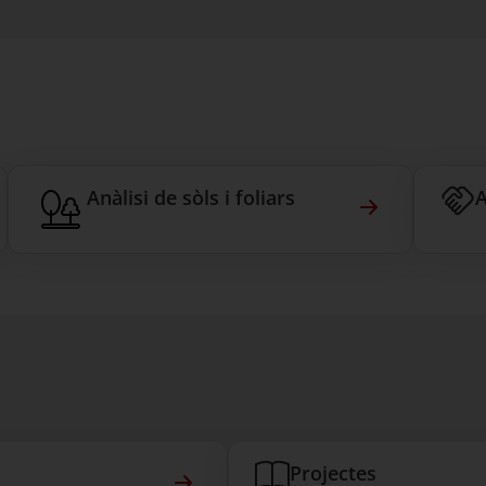
Anàlisi de sòls i foliars
A
ificacions
Anàlisi de sòl
Projectes