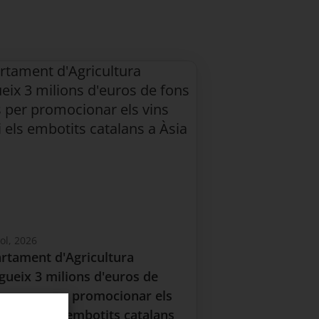
iol, 2026
artament d'Agricultura
ueix 3 milions d'euros de
uropeus per promocionar els
b DO i els embotits catalans