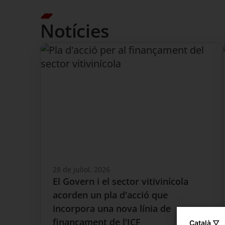
Notícies
28 de juliol, 2026
El Govern i el sector vitivinícola
acorden un pla d'acció que
incorpora una nova línia de
finançament de l'ICF
Català ▽