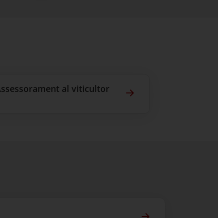
ssessorament al viticultor
s i foliars
Assessorament al vit