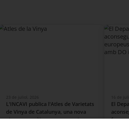
23 de juliol, 2026
16 de jul
L'INCAVI publica l'Atles de Varietats
El Dep
de Vinya de Catalunya, una nova
aconseg
eina per conèixer, preservar i
fons e
impulsar la diversitat vitícola
vins am