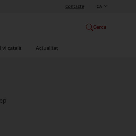
Contacte
S'obre en una nova pest
CA
Cerca
 vi català
Actualitat