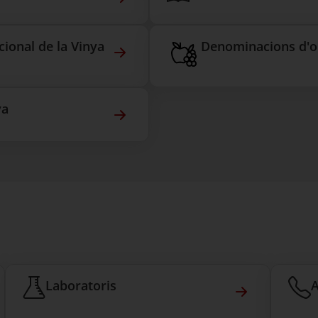
Atles de la Vinya de Catalunya
cional de la Vinya
Denominacions d'o
Normativa de l'Organització Inter
va
Observatori de la Vinya, el Vi i e
Laboratoris
A
ominacions d'origen catalanes
Laboratoris