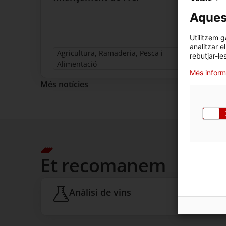
Aquest
Utilitzem g
analitzar e
Agricultura, Ramaderia, Pesca i
rebutjar-le
Alimentació
Més inform
Més notícies
Et recomanem
Anàlisi de vins
Anàl