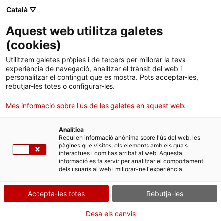
Català ▽
Aquest web utilitza galetes
Institut Català de la Vinya i el Vi
(
cookies
)
Utilitzem galetes pròpies i de tercers per millorar la teva
experiència de navegació, analitzar el trànsit del web i
personalitzar el contingut que es mostra. Pots acceptar-les,
rebutjar-les totes o configurar-les.
Més informació sobre l'ús de les galetes en aquest web.
Analítica
Recullen informació anònima sobre l'ús del web, les
pàgines que visites, els elements amb els quals
interactues i com has arribat al web. Aquesta
informació es fa servir per analitzar el comportament
Normativa
dels usuaris al web i millorar-ne l'experiència.
Accepta-les totes
Rebutja-les
Desa els canvis