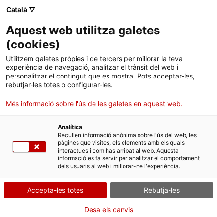
Català ▽
Aquest web utilitza galetes
Institut Català de la Vinya i el Vi
(
cookies
)
Utilitzem galetes pròpies i de tercers per millorar la teva
experiència de navegació, analitzar el trànsit del web i
personalitzar el contingut que es mostra. Pots acceptar-les,
rebutjar-les totes o configurar-les.
Més informació sobre l'ús de les galetes en aquest web.
Analítica
Recullen informació anònima sobre l'ús del web, les
pàgines que visites, els elements amb els quals
interactues i com has arribat al web. Aquesta
informació es fa servir per analitzar el comportament
Anàlisi de biotecnologia
dels usuaris al web i millorar-ne l'experiència.
Accepta-les totes
Rebutja-les
Desa els canvis