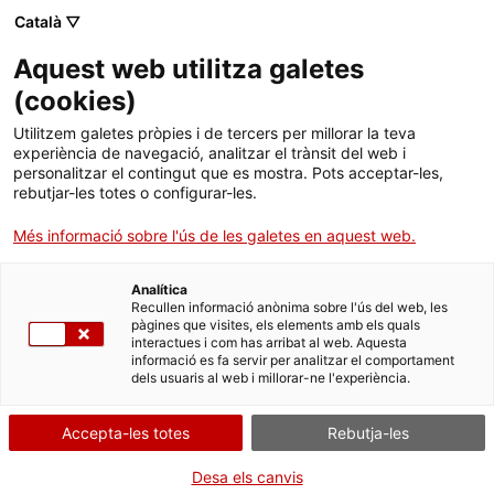
Català ▽
Aquest web utilitza galetes
Institut Català de la Vinya i el Vi
(
cookies
)
Utilitzem galetes pròpies i de tercers per millorar la teva
experiència de navegació, analitzar el trànsit del web i
personalitzar el contingut que es mostra. Pots acceptar-les,
rebutjar-les totes o configurar-les.
Més informació sobre l'ús de les galetes en aquest web.
Analítica
Recullen informació anònima sobre l'ús del web, les
pàgines que visites, els elements amb els quals
interactues i com has arribat al web. Aquesta
informació es fa servir per analitzar el comportament
DO Tarragona
dels usuaris al web i millorar-ne l'experiència.
Accepta-les totes
Rebutja-les
Desa els canvis