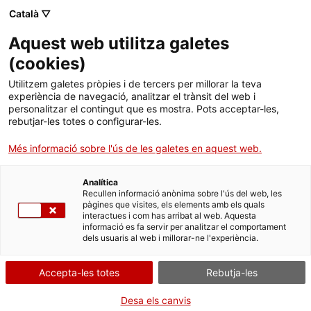
Català ▽
Aquest web utilitza galetes
Institut Català de la Vinya i el Vi
(
cookies
)
Utilitzem galetes pròpies i de tercers per millorar la teva
experiència de navegació, analitzar el trànsit del web i
personalitzar el contingut que es mostra. Pots acceptar-les,
rebutjar-les totes o configurar-les.
Més informació sobre l'ús de les galetes en aquest web.
Analítica
Recullen informació anònima sobre l'ús del web, les
pàgines que visites, els elements amb els quals
interactues i com has arribat al web. Aquesta
Plecs de condicions de
informació es fa servir per analitzar el comportament
dels usuaris al web i millorar-ne l'experiència.
les DO catalanes
Accepta-les totes
Rebutja-les
Desa els canvis