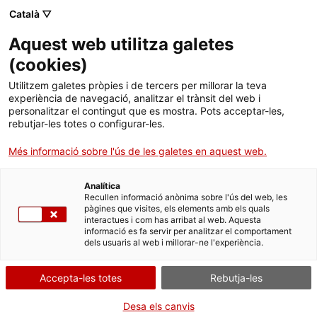
Català ▽
Aquest web utilitza galetes
Institut Català de la Vinya i el Vi
(
cookies
)
Utilitzem galetes pròpies i de tercers per millorar la teva
experiència de navegació, analitzar el trànsit del web i
personalitzar el contingut que es mostra. Pots acceptar-les,
rebutjar-les totes o configurar-les.
Més informació sobre l'ús de les galetes en aquest web.
Analítica
Recullen informació anònima sobre l'ús del web, les
pàgines que visites, els elements amb els quals
interactues i com has arribat al web. Aquesta
informació es fa servir per analitzar el comportament
DO Conca de Barberà
dels usuaris al web i millorar-ne l'experiència.
Accepta-les totes
Rebutja-les
Desa els canvis