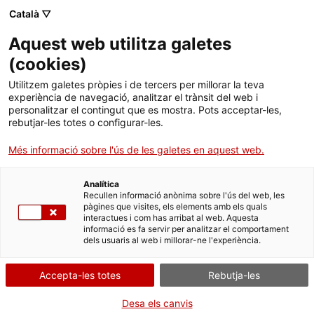
Català ▽
Aquest web utilitza galetes
Institut Català de la Vinya i el Vi
(
cookies
)
Utilitzem galetes pròpies i de tercers per millorar la teva
experiència de navegació, analitzar el trànsit del web i
personalitzar el contingut que es mostra. Pots acceptar-les,
rebutjar-les totes o configurar-les.
Més informació sobre l'ús de les galetes en aquest web.
Analítica
Recullen informació anònima sobre l'ús del web, les
pàgines que visites, els elements amb els quals
interactues i com has arribat al web. Aquesta
Assessorament al
informació es fa servir per analitzar el comportament
dels usuaris al web i millorar-ne l'experiència.
viticultor
Accepta-les totes
Rebutja-les
Desa els canvis